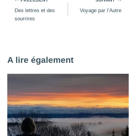
Navigation
PRÉCÉDENT
SUIVANT
Des lettres et des
Voyage par l’Autre
de
sourrires
l’article
A lire également