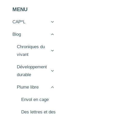
MENU
Expand
CAP*L
child
menu
Expand
Blog
child
menu
Expand
Chroniques du
child
vivant
menu
Expand
Développement
child
durable
menu
Expand
Plume libre
child
menu
Envol en cage
Des lettres et des